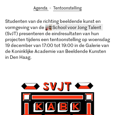
Agenda
tentoonstelling
Studenten van de richting beeldende kunst en
vormgeving van de
School voor Jong Talent
(SvJT) presenteren de eindresultaten van hun
projecten tijdens een tentoonstelling op woensdag
19 december van 17:00 tot 19:00 in de Galerie van
de Koninklijke Academie van Beeldende Kunsten
in Den Haag.
School voor Jong Talent
De School voor Jong Talent (SvJT) is een
school voor basisonderwijs (groep 7 en
8) en voortgezet onderwijs van de
Hogeschool der Kunsten Den Haag. De
school biedt opleidingen op has, havo–
en vwo–niveau (atheneum en
gymnasium).