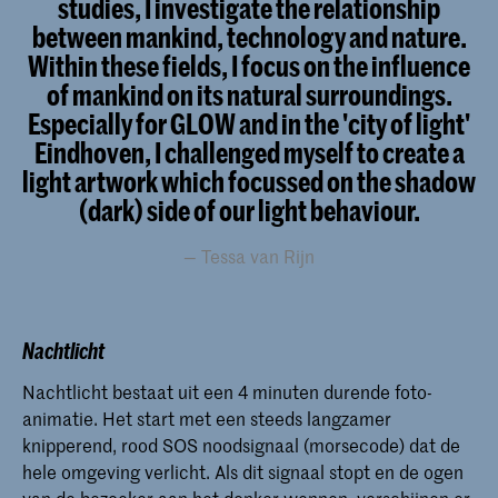
studies, I investigate the relationship
between mankind, technology and nature.
Within these fields, I focus on the influence
of mankind on its natural surroundings.
Especially for GLOW and in the 'city of light'
Eindhoven, I challenged myself to create a
light artwork which focussed on the shadow
(dark) side of our light behaviour.
Tessa van Rijn
Nachtlicht
Nachtlicht bestaat uit een 4 minuten durende foto-
animatie. Het start met een steeds langzamer
knipperend, rood SOS noodsignaal (morsecode) dat de
hele omgeving verlicht. Als dit signaal stopt en de ogen
van de bezoeker aan het donker wennen, verschijnen er