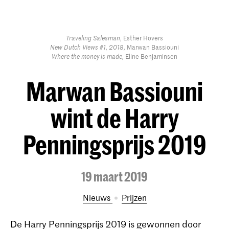
Traveling Salesman,
Esther Hovers
New Dutch Views #1, 2018,
Marwan Bassiouni
Where the money is made,
Eline Benjaminsen
Marwan Bassiouni
wint de Harry
Penningsprijs 2019
19 maart 2019
Nieuws
prijzen
De Harry Penningsprijs 2019 is gewonnen door