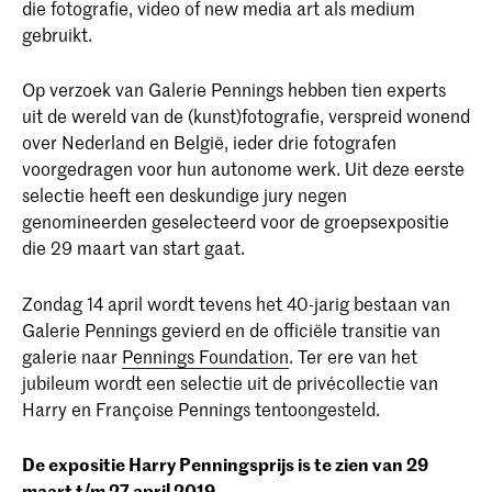
die fotografie, video of new media art als medium
deeltijd)
gebruikt.
Heb je een eigen kijk op de wereld en op
het medium fotografie? Sta je open voor
uitdagingen? Dan is de vierjarige
Op verzoek van Galerie Pennings hebben tien experts
bacheloropleiding Fotografie aan de
uit de wereld van de (kunst)fotografie, verspreid wonend
KABK iets voor jou!
over Nederland en België, ieder drie fotografen
voorgedragen voor hun autonome werk. Uit deze eerste
selectie heeft een deskundige jury negen
genomineerden geselecteerd voor de groepsexpositie
die 29 maart van start gaat.
Zondag 14 april wordt tevens het 40-jarig bestaan van
Galerie Pennings gevierd en de officiële transitie van
galerie naar
Pennings Foundation
. Ter ere van het
jubileum wordt een selectie uit de privécollectie van
Harry en Françoise Pennings tentoongesteld.
De expositie Harry Penningsprijs is te zien van 29
maart t/m 27 april 2019.