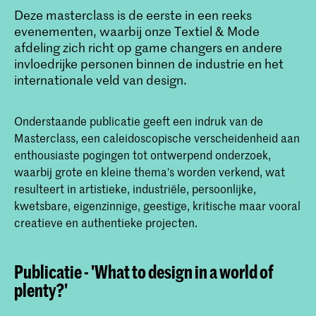
Deze masterclass is de eerste in een reeks
evenementen, waarbij onze Textiel & Mode
Bachelor Textiel en Mode
afdeling zich richt op game changers en andere
invloedrijke personen binnen de industrie en het
Bij de bachelor Textile & Fashion aan de
KABK leer je je eigen authentieke talent
internationale veld van design.
en persoonlijke visie op textiel, mode en
de geest van de tijd te herkennen en te
ontwikkelen. Lees hier meer over de
Onderstaande publicatie geeft een indruk van de
opbouw van de opleiding, de
Masterclass, een caleidoscopische verscheidenheid aan
toelatingseisen en start je aanmelding.
enthousiaste pogingen tot ontwerpend onderzoek,
waarbij grote en kleine thema's worden verkend, wat
resulteert in artistieke, industriële, persoonlijke,
kwetsbare, eigenzinnige, geestige, kritische maar vooral
creatieve en authentieke projecten.
Publicatie - 'What to design in a world of
plenty?'