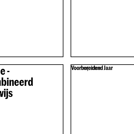
e -
Voorbereidend Jaar
Voortrajecten
bineerd
ijs
en