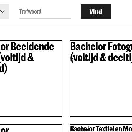
or Beeldende
Bachelor Fotog
voltijd &
(voltijd & deelti
Bachelor
d)
lor
Bachelor Textiel en M
Bachelor