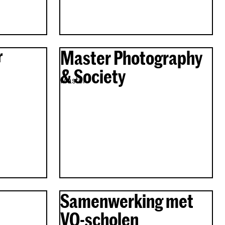
r
Master Photography
& Society
Master
Samenwerking met
VO-scholen