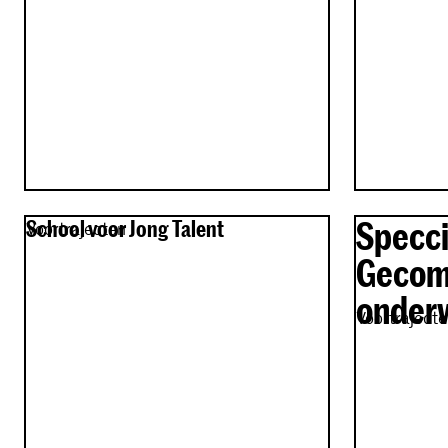
Specci
School voor Jong Talent
Voortrajecten
Gecom
onderw
Voortraject