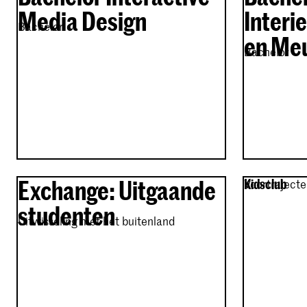
Media Design
Interi
Bachelor
en Me
Bachelor
Exchange: Uitgaande
Kidsclub
Voortraject
studenten
Uitwisseling met het buitenland