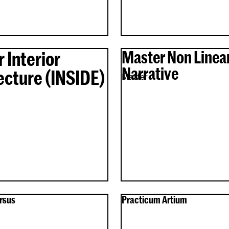
 Interior
Master Non Linea
Narrative
ecture (INSIDE)
Master
rsus
en
Practicum Artium