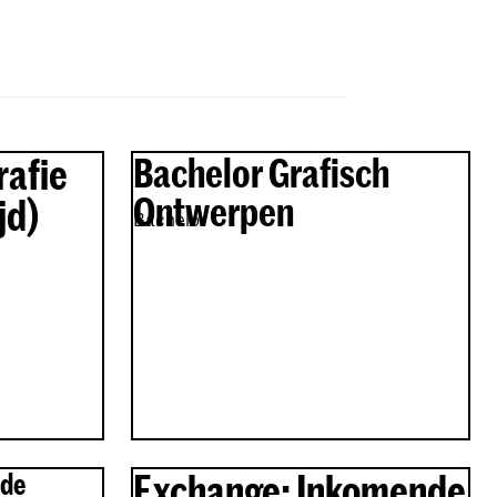
rafie
Bachelor Grafisch
Ontwerpen
jd)
Bachelor
Exchange: Inkomende
ode