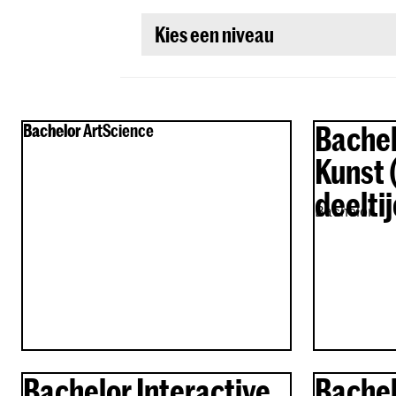
Kies een niveau
Bachel
Bachelor ArtScience
Bachelor
Kunst (
deeltij
Bachelor
Bachelor Interactive
Bache