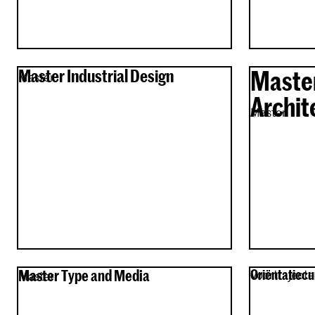
Master Industrial Design
Master
Master
Archit
Master
Master Type and Media
Oriëntatiecu
Voortraject
Master