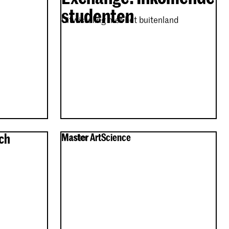
studenten
Uitwisseling met het buitenland
rch
Master ArtScience
Master