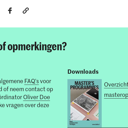
 Show Preparations
0
d Orality
0
y points per semester
30
kshop
1
ory
3
of opmerkingen?
heory and Methods
3
0
Downloads
 Climate
1
e algemene
FAQ's
voor
rkshop
0
Overzich
d of neem contact op
masterop
y points per semester
30
rdinator
Oliver Doe
eke vragen over deze