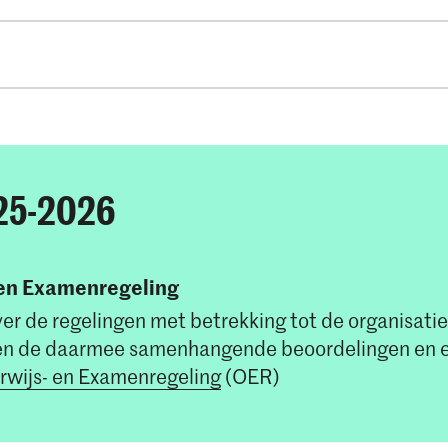
Sem 1
Sem 3
hinking
3
25-2026
guage
3
Study Project 1
9
ased Stories
3
Study Project 2
9
en Examenregeling
n Design
3
ver de regelingen met betrekking tot de organisatie
l Practice Skills
2
5
n de daarmee samenhangende beoordelingen en 
10
wijs- en Examenregeling
(OER)
ography
5
 Project
0
ry Film
0