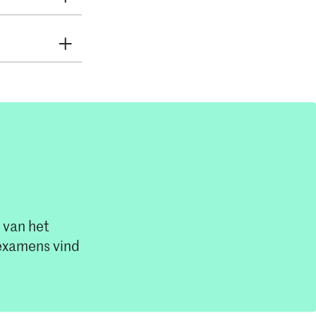
Sem 2
Sem 4
3
3
0
3
0
3
 van het
0
0
examens vind
0
0
26
5