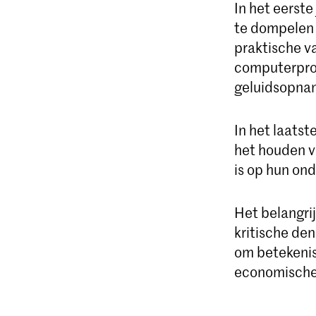
In het eerste
te dompelen i
praktische v
computerprog
geluidsopna
In het laatst
het houden v
is op hun ond
Het belangri
kritische de
om betekenisv
economische 