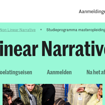
Opleidingen
Agenda
Nieuws
Aanmeldinge
Non Linear Narrative
Studieprogramma masteropleiding
inear Narrativ
oelatingseisen
Aanmelden
Na het a