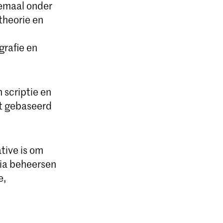
lemaal onder
theorie en
grafie en
n scriptie en
at gebaseerd
tive is om
dia beheersen
e,