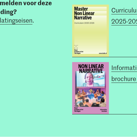
anmelden voor deze
Curricul
iding?
latingseisen
.
2025-20
Informat
brochur