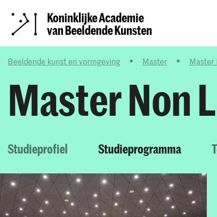
Koninklijke Academie
van Beeldende Kunsten
Beeldende kunst en vormgeving
Master
Master 
Master Non L
Studieprofiel
Studieprogramma
T