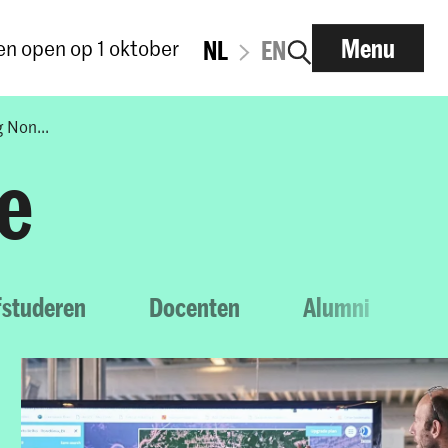
Menu
n open op 1 oktober
NL
EN
 Non...
e
fstuderen
Docenten
Alumni