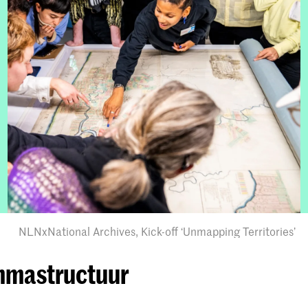
NLNxNational Archives, Kick-off ‘Unmapping Territories’
mmastructuur