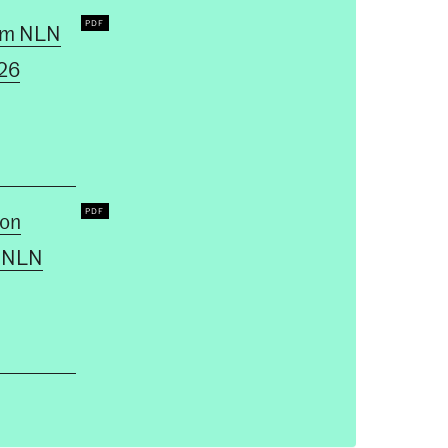
um NLN
26
ion
e NLN