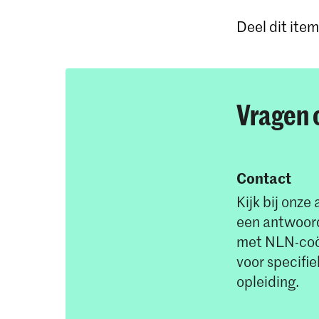
Graduation
Aurality an
Deel dit item
Total stud
OSINT Wor
Media The
Vragen 
Critical T
Ethics
Contact
Restorying
Kijk bij onz
Thesis Wo
een antwoor
Total stud
met NLN-coö
voor specifi
opleiding.