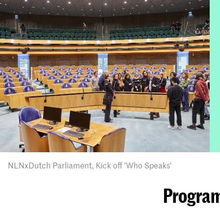
NLNxDutch Parliament, Kick off 'Who Speaks'
Progra