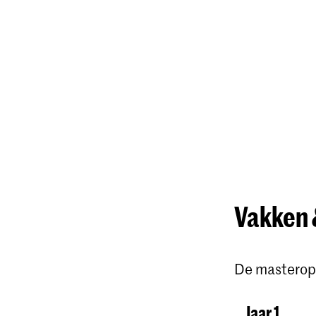
Vakken 
De masteropl
Jaar 1