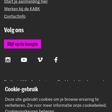
Start je aanmelding hier
Werken bij de KABK
Contactinfo
Volg ons
Blijf op de hoogte
Instagram
YouTube
Vimeo
Facebook
De Koninklijke Academie van Beeldende Kunsten vormt
samen met het Koninklijk Conservatorium de Hogeschool
Cookie-gebruik
der Kunsten Den Haag
Deze site gebruikt cookies om je browse-ervaring te
verbeteren.
Zie voor meer informatie onze
cookiebeleid
.
Cookievoorkeuren beheren