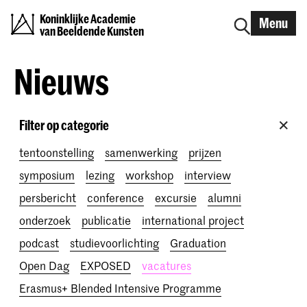
Koninklijke Academie
Menu
van Beeldende Kunsten
Nieuws
Filter op categorie
tentoonstelling
samenwerking
prijzen
symposium
lezing
workshop
interview
persbericht
conference
excursie
alumni
onderzoek
publicatie
international project
podcast
studievoorlichting
Graduation
Open Dag
EXPOSED
vacatures
Erasmus+ Blended Intensive Programme