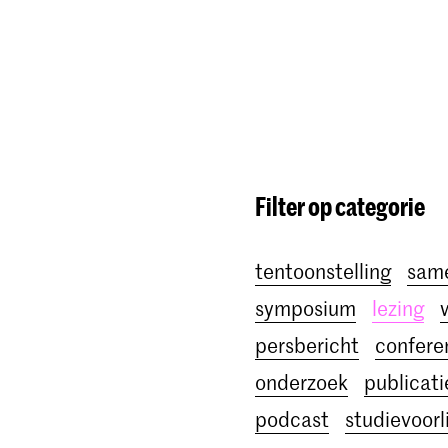
Opleidingen
Agenda
Nieuws
Filter op categorie
tentoonstelling
sam
symposium
lezing
persbericht
confere
onderzoek
publicati
podcast
studievoorl