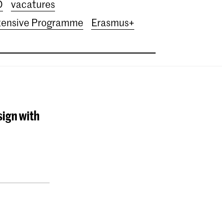
D
vacatures
tensive Programme
Erasmus+
sign with