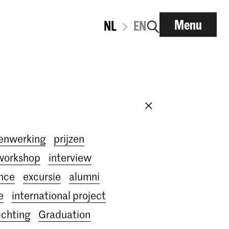
Menu
NL
EN
enwerking
prijzen
workshop
interview
nce
excursie
alumni
e
international project
ichting
Graduation