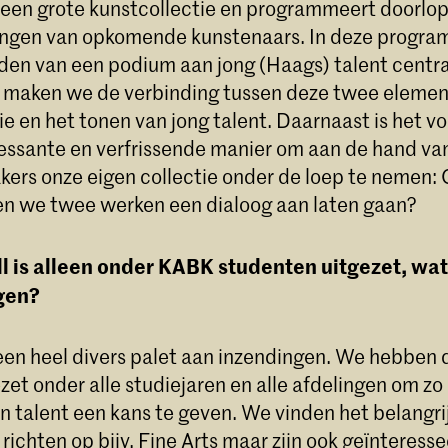
een grote kunstcollectie en programmeert doorlo
ingen van opkomende kunstenaars. In deze progr
eden van een podium aan jong (Haags) talent centr
ken we de verbinding tussen deze twee elemen
ie en het tonen van jong talent. Daarnaast is het v
ressante en verfrissende manier om aan de hand va
kers onze eigen collectie onder de loep te nemen:
n we twee werken een dialoog aan laten gaan?
 is alleen onder KABK studenten uitgezet, wat 
gen?
een heel divers palet aan inzendingen. We hebben 
et onder alle studiejaren en alle afdelingen om zo
an talent een kans te geven. We vinden het belangri
e richten op bijv. Fine Arts maar zijn ook geïnteress