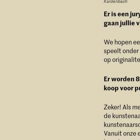
Kaldenbach
Er is een ju
gaan jullie 
We hopen ee
speelt onder
op originali
Er worden 8
koop voor p
Zeker! Als m
de kunstenaa
kunstenaarso
Vanuit onze 