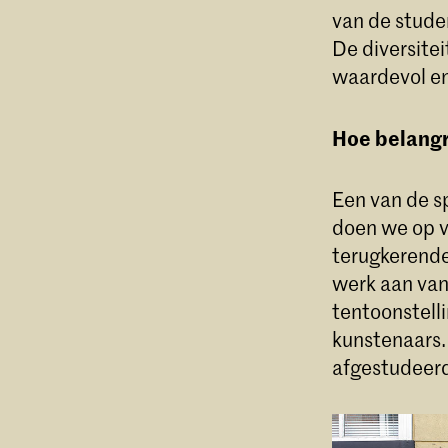
van de stude
De diversite
waardevol en
Hoe belangri
Een van de s
doen we op v
terugkerende
werk aan van
tentoonstell
kunstenaars.
afgestudeerd