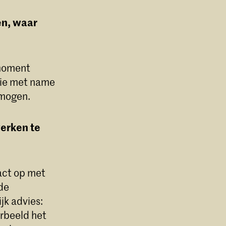
en, waar
 moment
tie met name
rmogen.
erken te
act op met
de
jk advies:
rbeeld het