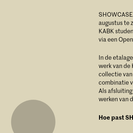
SHOWCASE is 
augustus te 
KABK studente
via een Open
In de etalag
werk van de 
collectie va
combinatie v
Als afsluiti
werken van d
Hoe past S