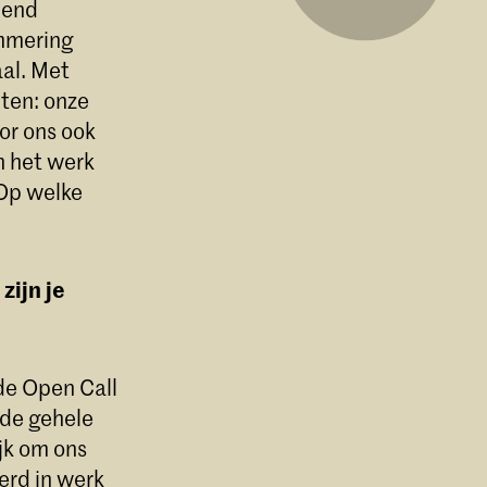
pend
ammering
aal. Met
ten: onze
oor ons ook
n het werk
 Op welke
zijn je
de Open Call
 de gehele
jk om ons
eerd in werk