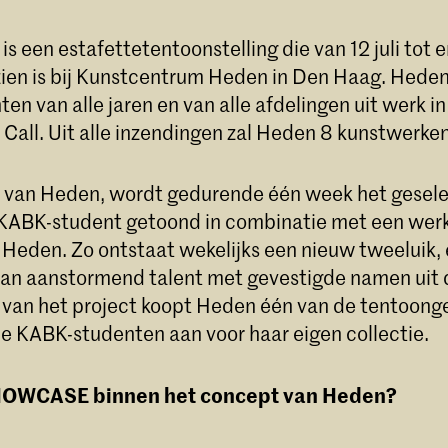
een estafettetentoonstelling die van 12 juli tot 
zien is bij Kunstcentrum Heden in Den Haag. Hede
n van alle jaren en van alle afdelingen uit werk i
 Call. Uit alle inzendingen zal Heden 8 kunstwerken
e van Heden, wordt gedurende één week het gesel
KABK-student getoond in combinatie met een werk
n Heden. Zo ontstaat wekelijks een nieuw tweeluik,
an aanstormend talent met gevestigde namen uit d
ng van het project koopt Heden één van de tentoong
e KABK-studenten aan voor haar eigen collectie.
HOWCASE binnen het concept van Heden?