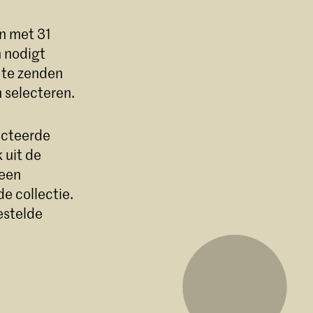
en met 31
n nodigt
n te zenden
 selecteren.
ecteerde
 uit de
 een
e collectie.
estelde