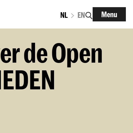
Menu
NL
EN
ver de Open
HEDEN