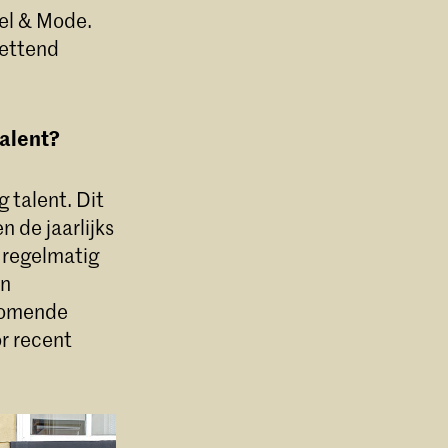
el & Mode.
zettend
talent?
 talent. Dit
 de jaarlijks
 regelmatig
en
pkomende
r recent