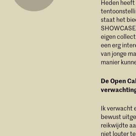
Heden heeft 
tentoonstell
staat het bi
SHOWCASE ma
eigen collect
een erg inte
van jonge ma
manier kunne
De Open Call
verwachtin
Ik verwacht 
bewust uitgez
reikwijdte a
niet louter t