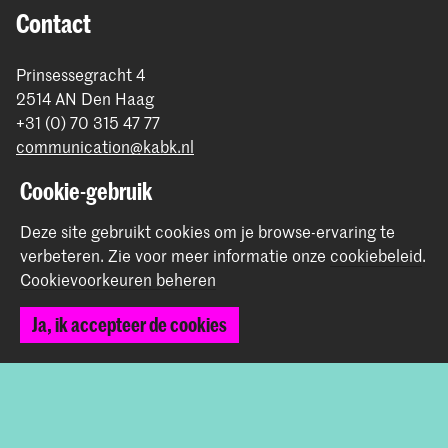
Contact
Prinsessegracht 4
2514 AN Den Haag
+31 (0) 70 315 47 77
communication@kabk.nl
Graduation Show 2026
Cookie-gebruik
Start je aanmelding hier
Deze site gebruikt cookies om je browse-ervaring te
Werken bij de KABK
verbeteren.
Zie voor meer informatie onze
cookiebeleid
.
Contactinfo
Cookievoorkeuren beheren
Ja, ik accepteer de cookies
Volg ons
Blijf op de hoogte
Instagram
YouTube
Vimeo
Facebook