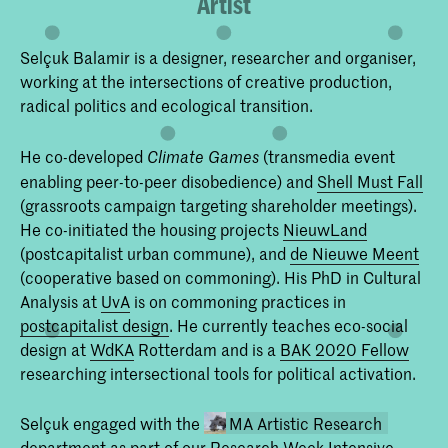
Artist
Selçuk Balamir is a designer, researcher and organiser,
working at the intersections of creative production,
radical politics and ecological transition.
He co-developed
(transmedia event
Climate Games
enabling peer-to-peer disobedience) and
Shell Must Fall
(grassroots campaign targeting shareholder meetings).
He co-initiated the housing projects
NieuwLand
(postcapitalist urban commune), and
de Nieuwe Meent
(cooperative based on commoning). His PhD in Cultural
Analysis at
UvA
is on commoning practices in
postcapitalist design
. He currently teaches eco-social
design at
WdKA
Rotterdam and is a
BAK 2020 Fellow
researching intersectional tools for political activation.
Selçuk engaged with the
MA Artistic Research
department as part of our Research Week Intensive