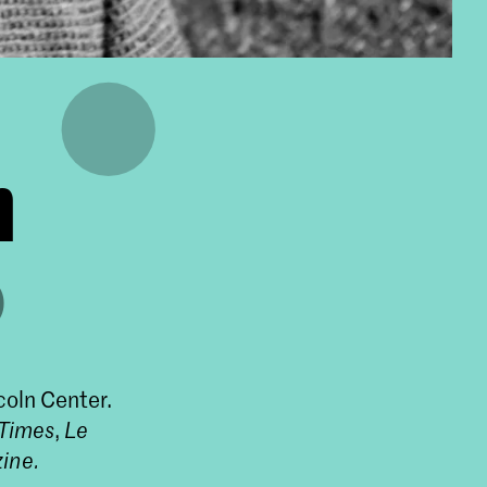
n
)
coln Center.
 Times
,
Le
ine.