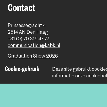
Contact
Prinsessegracht 4
2514 AN Den Haag
+31 (0) 70 315 47 77
communication@kabk.nl
Graduation Show 2026
Start je aanmelding hier
Cookie-gebruik
Deze site gebruikt cookie
Werken bij de KABK
informatie onze
cookiebel
Contactinfo
© 2026 Koninklijke Academie van Beeldende Kunsten |
Colofon
|
P