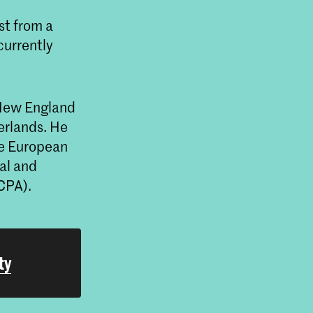
st from a
currently
 New England
erlands. He
he European
cal and
ACPA).
ty