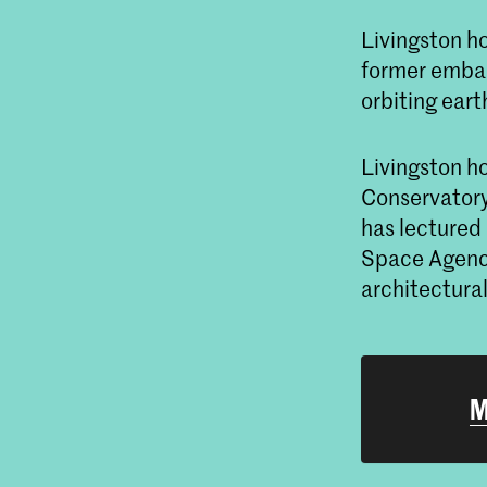
Livingston h
former embas
orbiting eart
Livingston h
Conservatory
has lectured
Space Agency.
architectural
M