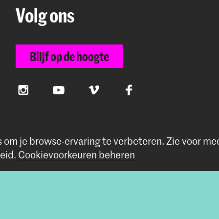
Volg ons
Blijf op de hoogte
Instagram
YouTube
Vimeo
Facebook
s om je browse-ervaring te verbeteren.
Zie voor me
eid
.
Cookievoorkeuren beheren
rivacybeleid
|
Cookievoorkeuren