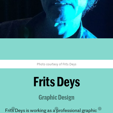
Photo courtesy of Frits Deys
Frits Deys
Graphic Design
Frits Deys is working as a professional graphic