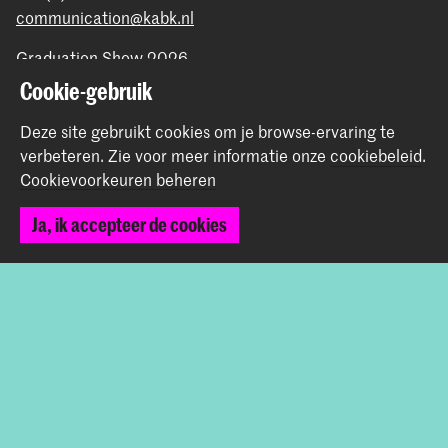
communication@kabk.nl
Graduation Show 2026
Start je aanmelding hier
Cookie-gebruik
Werken bij de KABK
Deze site gebruikt cookies om je browse-ervaring te
Contactinfo
verbeteren.
Zie voor meer informatie onze
cookiebeleid
.
Cookievoorkeuren beheren
Volg ons
Ja, ik accepteer de cookies
Blijf op de hoogte
Instagram
YouTube
Vimeo
Facebook
De Koninklijke Academie van Beeldende Kunsten vormt
samen met het Koninklijk Conservatorium de Hogeschool