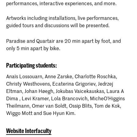
performances, interactive experiences, and more.
aangeboden door de ArtScience
Interfaculty, die ingebed is in zowel de
KABK als het KC. Het vierjarige
Artworks including installations, live performances,
programma stimuleert
guided tours and discussions will be presented.
nieuwsgierigheidsgedreven onderzoek
als benadering van het maken van
kunst.
Paradise and Quartair are 20 min apart by foot, and
only 5 min apart by bike.
Participating students:
Anaïs Lossouarn, Anne Zarske, Charlotte Roschka,
Christy Westhovens, Ecaterina Grigoriev, Jedrzej
Eltman, Johan Høegh, Jokubas Vaicekauskas, Laura A
Dima , Levi Kramer, Lola Brancovich, MicheO’Higgins
Theilmann, Omer van Soldt, Ossip Blits, Tom de Kok,
Wiggo Mott and Sue Hyun Kim.
Website Interfaculty