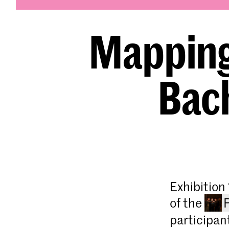
Mapping
Bac
Exhibition
of the
participan