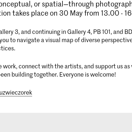
 conceptual, or spatial—through photograp
tion takes place on 30 May from 13.00 - 16
allery 3, and continuing in Gallery 4, PB 101, and BD
you to navigate a visual map of diverse perspectiv
tices.
Bachelor Fotografie (voltijd & deeltijd)
 work, connect with the artists, and support us as
Heb je een eigen kijk op de wereld en op het
een building together. Everyone is welcome!
medium fotografie? Sta je open voor uitdagingen?
Dan is de vierjarige bacheloropleiding Fotografie
aan de KABK iets voor jou!
uzwieczorek