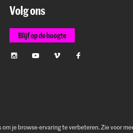
Volg ons
Blijf op de hoogte
Instagram
YouTube
Vimeo
Facebook
s om je browse-ervaring te verbeteren.
Zie voor me
rivacybeleid
|
Cookievoorkeuren