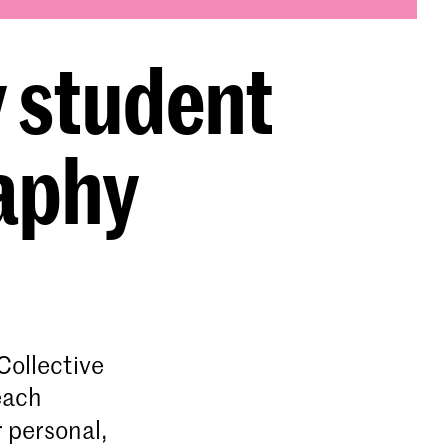
 student
aphy
Collective
each
 personal,