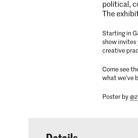
political,
The exhibi
Starting in G
show invites 
creative prac
Come see the
what we’ve b
Poster by
@z
Details