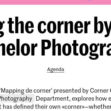
 the corner by
helor Photogr
Agenda
 ‘Mapping de corner’ presented by Corner 
Photography
Department, explores how 
t has defined their own «corner»—whether