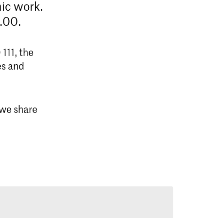
hic work.
.00.
 111, the
es and
 we share