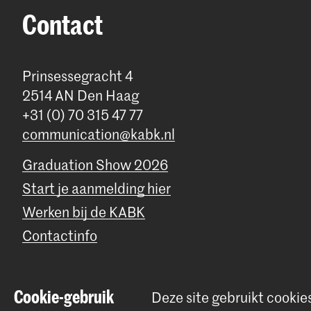
Contact
Prinsessegracht 4
2514 AN Den Haag
+31 (0) 70 315 47 77
communication@kabk.nl
Graduation Show 2026
Start je aanmelding hier
Werken bij de KABK
Contactinfo
Cookie-gebruik
Deze site gebruikt cookie
© 2026 Koninklijke Academie van Beeldende Kunsten |
Colofon
|
P