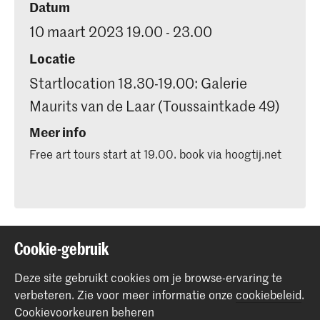
Datum
10 maart 2023 19.00 - 23.00
Locatie
Startlocation 18.30-19.00: Galerie
Maurits van de Laar (Toussaintkade 49)
Meer info
Free art tours start at 19.00. book via hoogtij.net
Deel dit item
Cookie-gebruik
Deze site gebruikt cookies om je browse-ervaring te
verbeteren.
Zie voor meer informatie onze
cookiebeleid
.
Terug naar boven
Cookievoorkeuren beheren