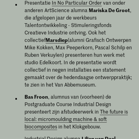
Presentatie
In No Particular Order
van onder
anderen ArtScience alumna
Mariska De Groot
,
die afgelopen jaar de werkbeurs
Talentontwikkeling - Stimuleringsfonds
Creatieve Industrie ontving. Ook het
collectief
Marsdiep
(alumni Grafisch Ontwerpen
Mike Kokken, Max Peeperkorn, Pascal Schilp en
Ruben Verkuylen) presenteren hun werk met
studio Edelkoort. In de presentatie wordt
collectief in negen installaties een statement
gemaakt over de hedendaagse ontwerppraktijk;
te zien in het Van Abbemuseum.
Bas Froon
, alumnus van (voorheen) de
Postgraduate Course Industrial Design
presenteert zijn afstudeerwerk in
The future is
local: micromoulding machine & soft
biocomposites
in het Klokgebouw.
Industrial Design alumna
Lilian van Daal