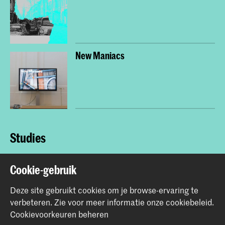
New Maniacs
Studies
Bachelor Grafisch Ontwerpen
Cookie-gebruik
Deze site gebruikt cookies om je browse-ervaring te
Bachelor Interieurarchitectuur en Meubelontwerpen
verbeteren.
Zie voor meer informatie onze
cookiebeleid
.
Cookievoorkeuren beheren