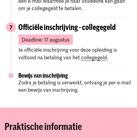
een e-mail waarmee je naar Studielink kan gaan
Meer informatie over de verblijfsvergunningproce
informatie.
om je collegegeld te betalen.
Kopie van al je middelbare
schooldiploma en cijferlijst.
Officiële inschrijving - collegegeld
7
Als je diploma niet in het Nederlands,
Deadline: 17 augustus
Engels, Duits, Frans of Spaans is, zorg er
dan voor dat je een officiële Engelse
Je officiële inschrijving voor deze opleiding is
vertaling van je diploma meestuurt (in 1
voltooid na betaling van het
collegegeld
.
document).
Een recente profielfoto (om af te
Bewijs van inschrijving
drukken op uw studentenkaart).
Zodra je betaling is verwerkt, ontvang je per e-mail
een bewijs van inschrijving.
Een
bewijs van Engelse taalvaardigheid
(alleen voor niet-EU/EER-studenten).
Je uploadt deze documenten naar je Osiris
Praktische informatie
Online Application.