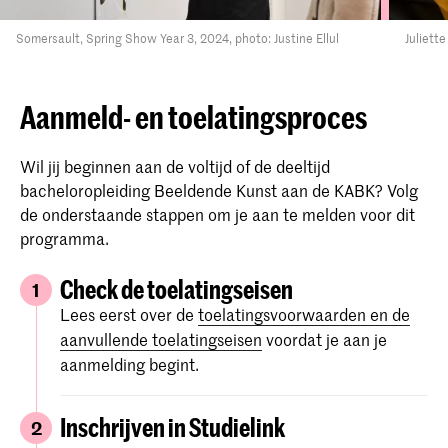
Somersault, Spring Show Year 3, 2024, photo: Justine Ellul
Juliett
Aanmeld- en toelatingsproces
Wil jij beginnen aan de voltijd of de deeltijd
bacheloropleiding Beeldende Kunst aan de KABK? Volg
de onderstaande stappen om je aan te melden voor dit
programma.
Check de toelatingseisen
1
Lees eerst over de
toelatingsvoorwaarden en de
aanvullende toelatingseisen
voordat je aan je
aanmelding begint.
Inschrijven in Studielink
2