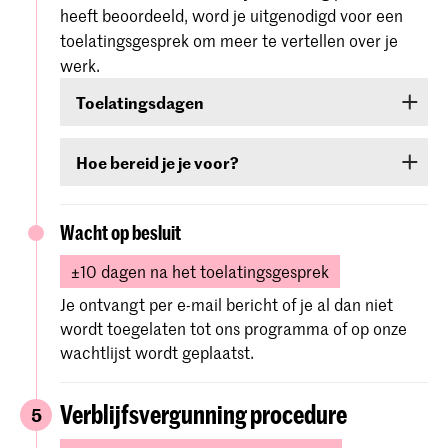
Als je na één dag nog geen e-mail hebt
heeft beoordeeld, word je uitgenodigd voor een
Opdracht(en)
(indien gevraagd)
ontvangen met je persoonlijke inloggegevens,
toelatingsgesprek om meer te vertellen over je
neem dan contact met ons op via
werk.
studentadministration@kabk.n
l.
Je middelbare schooldiploma (en/of Engelse
Toelatingsdagen
taaltest, alleen voor niet-EU/EER-kandidaten)
De interviews vinden plaats op de volgende data
kun je later in het proces indienen als je deze
Hoe bereid je je voor?
en gelden voor geselecteerde kandidaten die
nog niet hebt.
hun aanmelding vóór 2 maart hebben ingediend.
Bereid je voor om meer over je werk te
vertellen. Als je op de KABK komt, mag je
Wacht op besluit
De toelatingsgesprekken vinden plaats in de
desgewenst werk uit je portfolio meenemen.
week van
31 maart - 3 april 2026
.
±10 dagen na het toelatingsgesprek
Je ontvangt per e-mail bericht of je al dan niet
Je ontvangt alle relevante informatie per e-mail.
wordt toegelaten tot ons programma of op onze
wachtlijst wordt geplaatst.
Verblijfsvergunning procedure
5