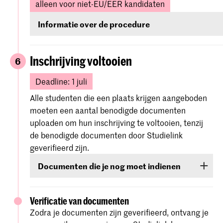
alleen voor niet-EU/EER kandidaten
Informatie over de procedure
Alle nieuw geaccepteerde niet-EU/EER studenten
ontvangen in het kader van hun inschrijving informat
Inschrijving voltooien
6
instructies over het aanvragen van een
verblijfsvergunning (VVR) voor studiedoeleinden.
Deadline: 1 juli
Alle studenten die een plaats krijgen aangeboden
Voor de aanvraag moeten studenten alle relevante
moeten een aantal benodigde documenten
documenten indienen door deze te uploaden naar h
uploaden om hun inschrijving te voltooien, tenzij
Osiris Online Application.
de benodigde documenten door Studielink
geverifieerd zijn.
We starten de procedure voor je verblijfsvergunning
Documenten die je nog moet indienen
zodra we alle vereiste documenten en de betaling va
collegegeld, de administratiekosten voor de
Deze documenten zijn:
verblijfsvergunning en de kosten voor levensonderh
Verificatie van documenten
hebben ontvangen.
Kopie van je paspoort, geopend op de
Zodra je documenten zijn geverifieerd, ontvang je
pagina met je foto en persoonlijke