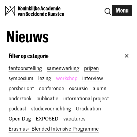
Koninklijke Academie
Menu
van Beeldende Kunsten
Nieuws
Filter op categorie
tentoonstelling
samenwerking
prijzen
symposium
lezing
workshop
interview
persbericht
conference
excursie
alumni
onderzoek
publicatie
international project
podcast
studievoorlichting
Graduation
Open Dag
EXPOSED
vacatures
Erasmus+ Blended Intensive Programme