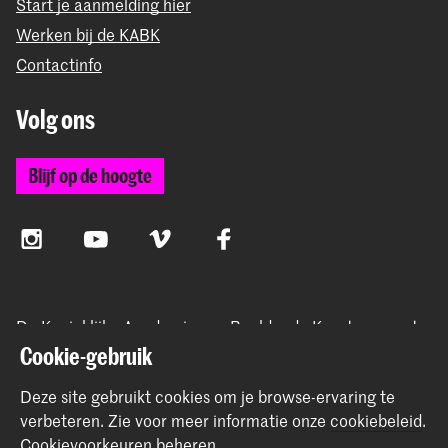
Start je aanmelding hier
Werken bij de KABK
Contactinfo
Volg ons
Blijf op de hoogte
Instagram
YouTube
Vimeo
Facebook
De Koninklijke Academie van Beeldende Kunsten vormt
samen met het Koninklijk Conservatorium de Hogeschool
Cookie-gebruik
der Kunsten Den Haag
Deze site gebruikt cookies om je browse-ervaring te
verbeteren.
Zie voor meer informatie onze
cookiebeleid
.
Cookievoorkeuren beheren