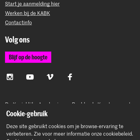
Start je aanmelding hier
Werken bij de KABK
Contactinfo
Volg ons
Blijf op de hoogte
Instagram
YouTube
Vimeo
Facebook
De Koninklijke Academie van Beeldende Kunsten vormt
samen met het Koninklijk Conservatorium de Hogeschool
Cookie-gebruik
der Kunsten Den Haag
Deze site gebruikt cookies om je browse-ervaring te
verbeteren.
Zie voor meer informatie onze
cookiebeleid
.