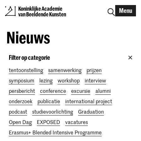
Koninklijke Academie
Menu
van Beeldende Kunsten
Nieuws
Filter op categorie
tentoonstelling
samenwerking
prijzen
symposium
lezing
workshop
interview
persbericht
conference
excursie
alumni
onderzoek
publicatie
international project
podcast
studievoorlichting
Graduation
Open Dag
EXPOSED
vacatures
Erasmus+ Blended Intensive Programme