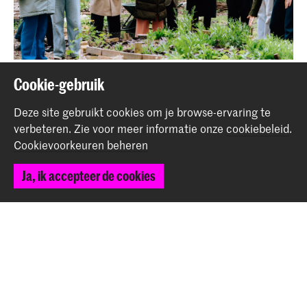
Photo credit: Curtis Mbella Ngom
Cookie-gebruik
Deze site gebruikt cookies om je browse-ervaring te
Deel dit item
verbeteren.
Zie voor meer informatie onze
cookiebeleid
.
Cookievoorkeuren beheren
Terug naar boven
Ja, ik accepteer de cookies
Contact
Prinsessegracht 4
2514 AN Den Haag
+31 (0) 70 315 47 77