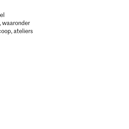
el
n, waaronder
coop, ateliers