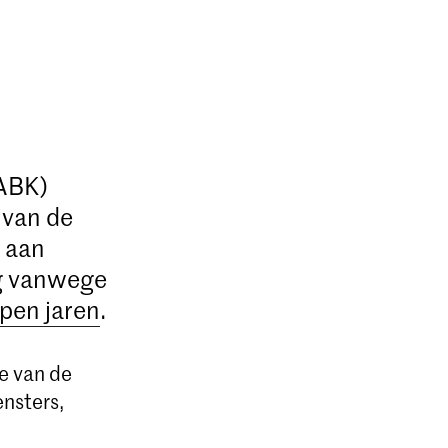
KABK)
 van de
t aan
ng vanwege
open jaren
.
e van de
nsters,