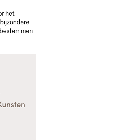
or het
bijzondere
te bestemmen