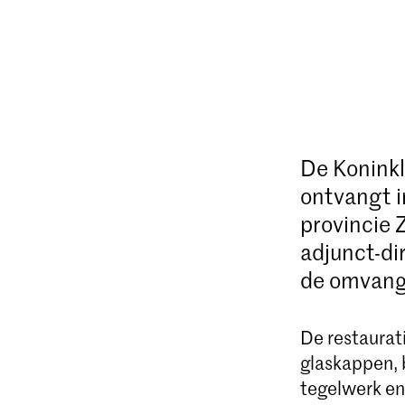
De Konink
ontvangt i
provincie 
adjunct-di
de omvang
De restaurat
glaskappen, 
tegelwerk en