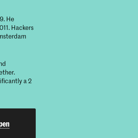
9. He
011. Hackers
Amsterdam
nd
ether.
ficantly a 2
rpen