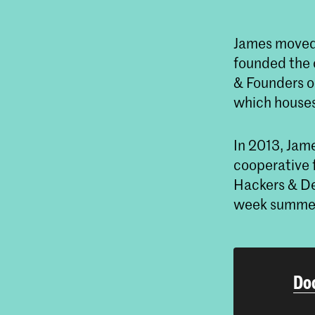
James moved 
founded the 
& Founders o
which house
In 2013, Jam
cooperative 
Hackers & De
week summer 
Doc