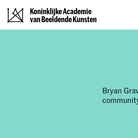
Koninklijke Academie
van Beeldende Kunsten
Bryan Grav
community