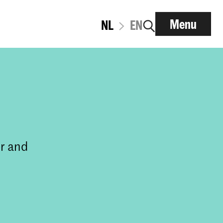
Menu
NL
EN
er and