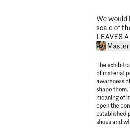
We would l
scale of t
LEAVES A 
Master 
The exhibitio
of material 
awareness of
shape them. 
meaning of ma
open the con
established 
shoes and whi