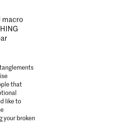
nd macro
YTHING
ar
entanglements
ise
ople that
tional
 like to
he
g your broken