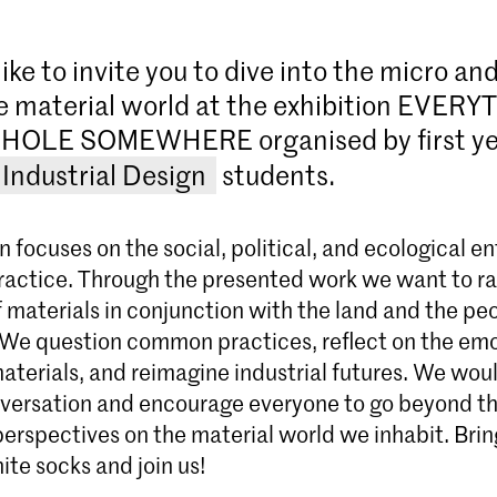
ike to invite you to dive into the micro a
he material world at the exhibition EVER
HOLE SOMEWHERE organised by first ye
Industrial Design
students.
n focuses on the social, political, and ecological 
practice. Through the presented work we want to ra
 materials in conjunction with the land and the pe
We question common practices, reflect on the emo
terials, and reimagine industrial futures. We would
versation and encourage everyone to go beyond t
perspectives on the material world we inhabit. Brin
Master Industrial Design
te socks and join us!
Start de Master Industrial Design aan de KABK in