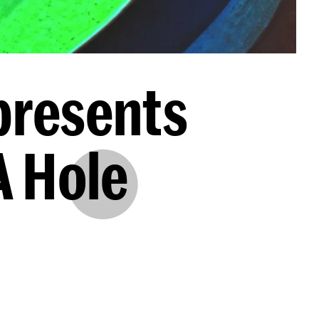
presents
A Hole