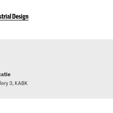
Den Haag. Herdefinieer de industrie via kritisch
materiaalonderzoek en duurzaam ontwerpen.
trial Design
Meld je direct aan!
atie
lery 3, KABK