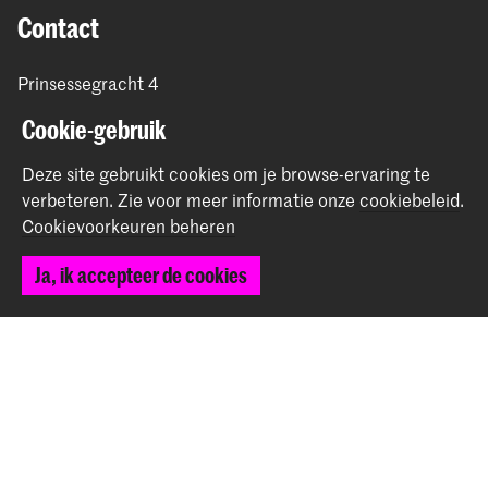
Contact
Prinsessegracht 4
2514 AN Den Haag
Cookie-gebruik
+31 (0) 70 315 47 77
communication@kabk.nl
Deze site gebruikt cookies om je browse-ervaring te
verbeteren.
Zie voor meer informatie onze
cookiebeleid
.
Graduation Show 2026
Cookievoorkeuren beheren
Start je aanmelding hier
Werken bij de KABK
Ja, ik accepteer de cookies
Contactinfo
Volg ons
Blijf op de hoogte
Instagram
YouTube
Vimeo
Facebook