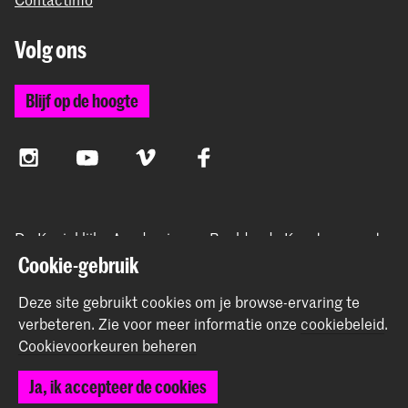
Volg ons
Blijf op de hoogte
Instagram
YouTube
Vimeo
Facebook
De Koninklijke Academie van Beeldende Kunsten vormt
samen met het Koninklijk Conservatorium de Hogeschool
Cookie-gebruik
der Kunsten Den Haag
Deze site gebruikt cookies om je browse-ervaring te
verbeteren.
Zie voor meer informatie onze
cookiebeleid
.
Cookievoorkeuren beheren
© 2026 Koninklijke Academie van Beeldende Kunsten |
Colofon
|
Ja, ik accepteer de cookies
Privacybeleid
|
Cookievoorkeuren