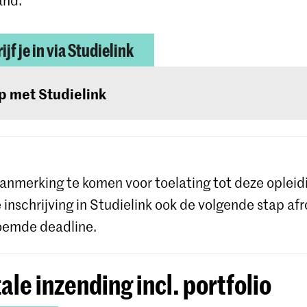
ijf je in via Studielink
p met Studielink
ailleerde instructies en hulp bij de procedure vind 
te van Studielink
.
anmerking te komen voor toelating tot deze opleid
e inschrijving in Studielink ook de volgende stap af
oemde deadline.
tale inzending incl. portfolio