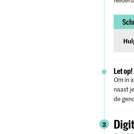
Schr
Hul
Gedet
websi
Let op!
Om in a
naast j
de gen
Digi
3