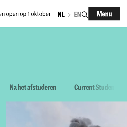
Menu
n open op 1 oktober
NL
EN
Na het afstuderen
Current Students