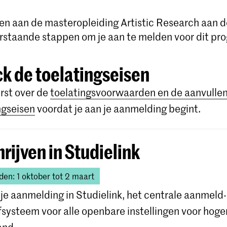
nnen aan de masteropleiding Artistic Research aan
rstaande stappen om je aan te melden voor dit p
k de toelatingseisen
rst over de
toelatingsvoorwaarden en de aanvulle
ngseisen
voordat je aan je aanmelding begint.
hrijven in Studielink
en: 1 oktober tot 2 maart
t je aanmelding in Studielink, het centrale aanmeld-
jfsysteem voor alle openbare instellingen voor hoge
and.