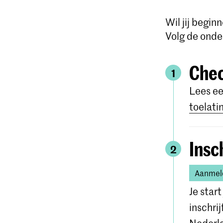
Wil jij begi
Volg de onde
Chec
1
Lees ee
toelati
Insc
2
Aanmeld
Je star
inschri
Nederl