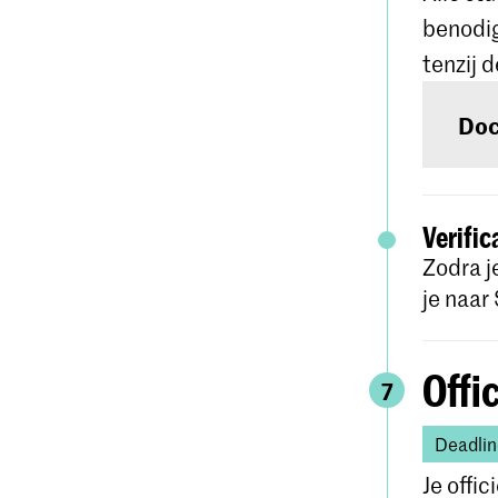
Voor 
benodig
indie
tenzij 
Doc
We st
verei
Deze 
admin
leven
Verifi
Zodra j
je naar
Me
Offic
7
Deadlin
Je offic