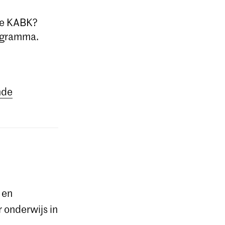
 de KABK?
rogramma.
nde
 en
r onderwijs in