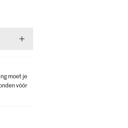
je op de
ing moet je
ronden vóór