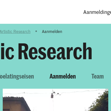
Opleidingen
Agenda
Nieuws
Aanmeldinge
Artistic Research
Aanmelden
tic Research
oelatingseisen
Aanmelden
Team