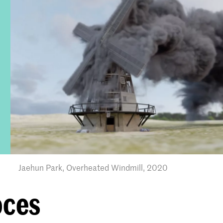
Jaehun Park, Overheated Windmill, 2020
oces