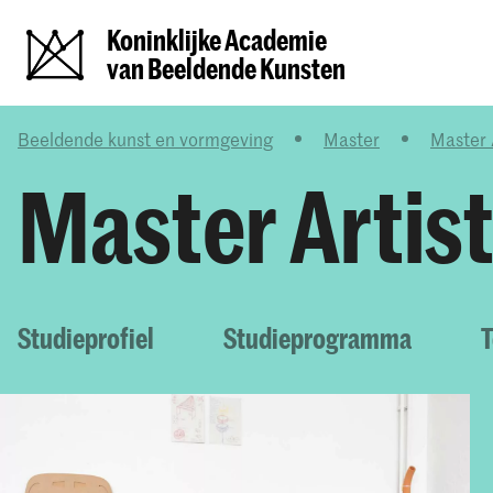
Koninklijke Academie
van Beeldende Kunsten
Beeldende kunst en vormgeving
Master
Master 
Master Artis
Studieprofiel
Studieprogramma
T