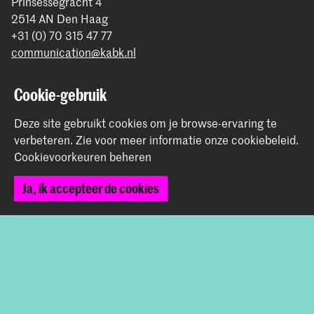
Prinsessegracht 4
2514 AN Den Haag
+31 (0) 70 315 47 77
communication@kabk.nl
Graduation Show 2026
Cookie-gebruik
Start je aanmelding hier
Werken bij de KABK
Deze site gebruikt cookies om je browse-ervaring te
verbeteren.
Zie voor meer informatie onze
cookiebeleid
.
Contactinfo
Cookievoorkeuren beheren
Volg ons
Ja, ik accepteer de cookies
Blijf op de hoogte
Instagram
YouTube
Vimeo
Facebook