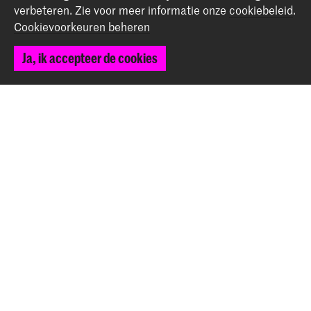
verbeteren.
Zie voor meer informatie onze
cookiebeleid
.
Cookievoorkeuren beheren
Ja, ik accepteer de cookies
Twee studenten van de School voor Jong Talent tonen
werk in 'Lang Leve Rembrandt' in het Rijksmuseum
Nieuws