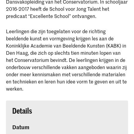
Dansvakopleiding van het Conservatorium. In schooljaar
De School voor Jong Talent (SvJT) is een
2016-2017 heeft de School voor Jong Talent het
school voor basisonderwijs (groep 7 en
predicaat “Excellente School” ontvangen.
8) en voortgezet onderwijs van de
Hogeschool der Kunsten Den Haag. De
Leerlingen die zijn toegelaten voor de richting
school biedt opleidingen op has, havo–
beeldende kunst en vormgeving krijgen les aan de
en vwo–niveau (atheneum en
Koninklijke Academie van Beeldende Kunsten (KABK) in
gymnasium).
Den Haag, die zich op slechts tien minuten lopen van
het Conservatorium bevindt. De leerlingen krijgen in de
onderbouw verschillende vakken aangeboden waarin zij
onder meer kennismaken met verschillende materialen
en technieken en leren hun idee vorm te geven en uit te
werken.
Details
Datum