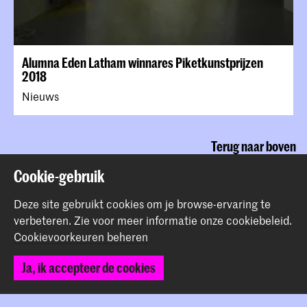
Alumna Eden Latham winnares Piketkunstprijzen
2018
Nieuws
Terug naar boven
Cookie-gebruik
Contact
Deze site gebruikt cookies om je browse-ervaring te
verbeteren.
Zie voor meer informatie onze
cookiebeleid
.
Cookievoorkeuren beheren
Prinsessegracht 4
2514 AN Den Haag
Ja, ik accepteer de cookies
+31 (0) 70 315 47 77
communication@kabk.nl