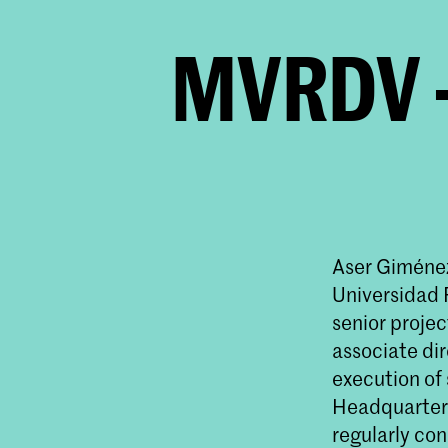
MVRDV –
Aser Giménez
Universidad 
senior proje
associate dir
execution of 
Headquarters
regularly co