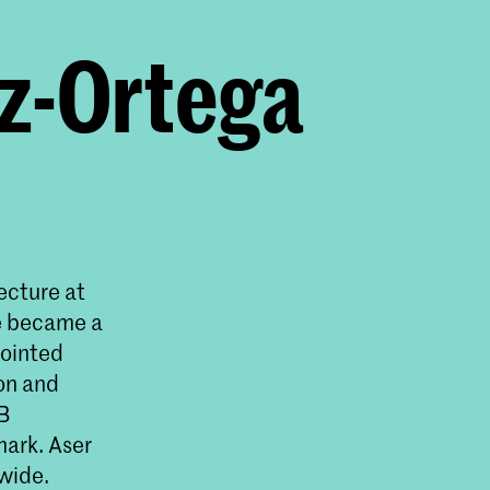
z-Ortega
ecture at
he became a
pointed
ion and
NB
mark. Aser
wide.