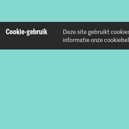
Cookie-gebruik
Deze site gebruikt cookie
informatie onze
cookiebel
Contact
Prinsessegracht 4
2514 AN Den Haag
+31 (0) 70 315 47 77
communication@kabk.nl
Graduation Show 2026
Start je aanmelding hier