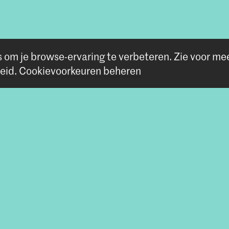
s om je browse-ervaring te verbeteren.
Zie voor me
eid
.
Cookievoorkeuren beheren
Volg ons
Blijf op de hoogte
Instagram
YouTube
Vimeo
Facebook