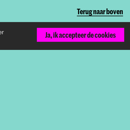
Terug naar boven
er
Ja, ik accepteer de cookies
De Koninklijke Academie van Beeldende
Kunsten vormt samen met het Koninklijk
Conservatorium de Hogeschool der
Kunsten Den Haag