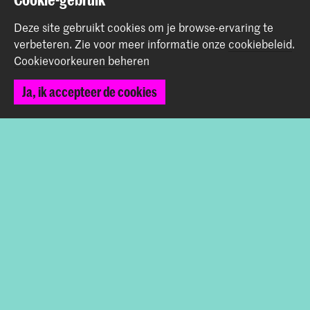
Contactinfo
Deze site gebruikt cookies om je browse-ervaring te
verbeteren.
Zie voor meer informatie onze
cookiebeleid
.
Volg ons
Cookievoorkeuren beheren
Ja, ik accepteer de cookies
Blijf op de hoogte
Instagram
YouTube
Vimeo
Facebook
De Koninklijke Academie van Beeldende Kunsten vormt
samen met het Koninklijk Conservatorium de Hogeschool
der Kunsten Den Haag
© 2026 Koninklijke Academie van Beeldende Kunsten |
Colofon
|