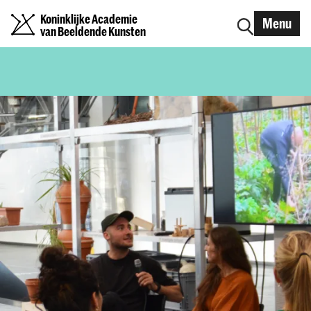
Koninklijke Academie
Menu
van Beeldende Kunsten