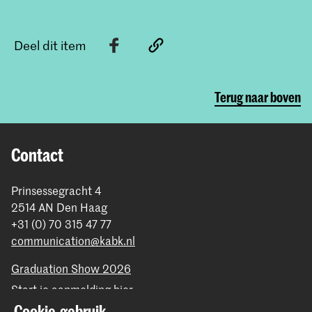
Deel dit item
Terug naar boven
Contact
Prinsessegracht 4
2514 AN Den Haag
+31 (0) 70 315 47 77
communication@kabk.nl
Graduation Show 2026
Start je aanmelding hier
Cookie-gebruik
Werken bij de KABK