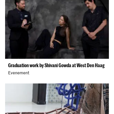
Graduation work by Shivani Gowda at West Den Haag
Evenement