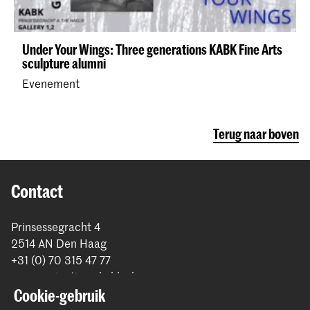
Under Your Wings: Three generations KABK Fine Arts
sculpture alumni
Evenement
Terug naar boven
Contact
Prinsessegracht 4
2514 AN Den Haag
+31 (0) 70 315 47 77
communication@kabk.nl
Cookie-gebruik
Graduation Show 2026