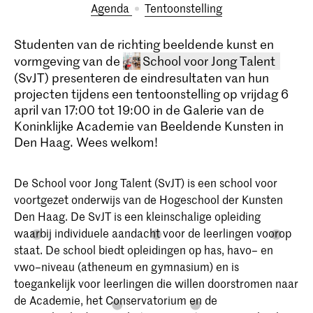
Agenda
tentoonstelling
Studenten van de richting beeldende kunst en
vormgeving van de
School voor Jong Talent
(SvJT) presenteren de eindresultaten van hun
projecten tijdens een tentoonstelling op vrijdag 6
april van 17:00 tot 19:00 in de Galerie van de
Koninklijke Academie van Beeldende Kunsten in
Den Haag. Wees welkom!
De School voor Jong Talent (SvJT) is een school voor
School voor Jong Talent
voortgezet onderwijs van de Hogeschool der Kunsten
De School voor Jong Talent (SvJT) is een
Den Haag. De SvJT is een kleinschalige opleiding
school voor basisonderwijs (groep 7 en
waarbij individuele aandacht voor de leerlingen voorop
8) en voortgezet onderwijs van de
Hogeschool der Kunsten Den Haag. De
staat. De school biedt opleidingen op has, havo– en
school biedt opleidingen op has, havo–
vwo–niveau (atheneum en gymnasium) en is
en vwo–niveau (atheneum en
toegankelijk voor leerlingen die willen doorstromen naar
gymnasium).
de Academie, het Conservatorium en de