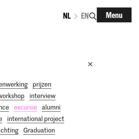
Menu
NL
EN
enwerking
prijzen
workshop
interview
nce
excursie
alumni
e
international project
ichting
Graduation