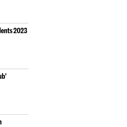
udents 2023
ub'
n