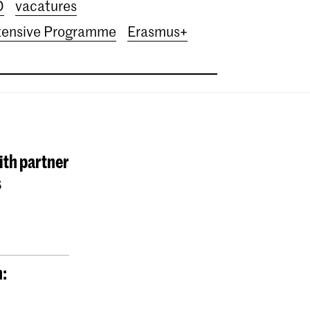
D
vacatures
tensive Programme
Erasmus+
ith partner
s
n: