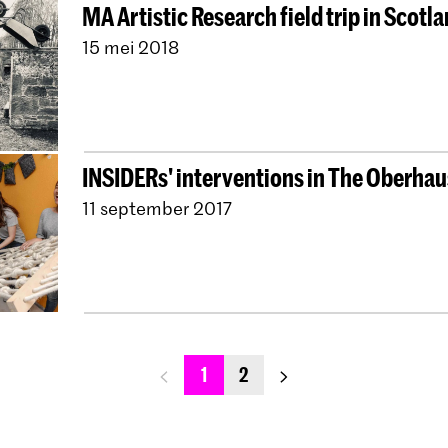
MA Artistic Research field trip in Scotl
15 mei 2018
INSIDERs' interventions in The Oberhau
11 september 2017
previous_page
next_page
1
2