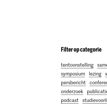
Opleidingen
Agenda
Nieuws
Filter op categorie
tentoonstelling
sam
symposium
lezing
persbericht
confere
onderzoek
publicati
podcast
studievoorl