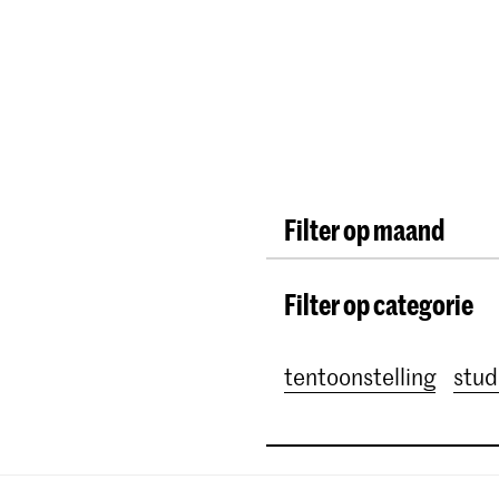
Opleidingen
Agenda
Nieuws
Filter op maand
Alle maanden
Augus
Filter op categorie
October 2026
Nove
January 2027
Febru
tentoonstelling
stud
April 2027
May 202