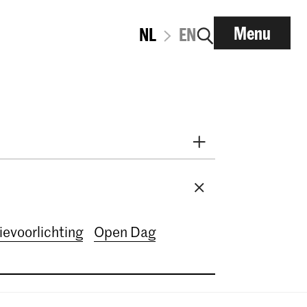
Menu
NL
EN
t 2026
September 2026
mber 2026
December 2026
ary 2027
March 2027
ievoorlichting
Open Dag
7
June 2027
July 2027