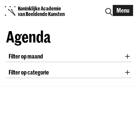
Koninklijke Academie
Menu
van Beeldende Kunsten
Agenda
Filter op maand
Alle maanden
August 2026
September 2026
Filter op categorie
October 2026
November 2026
tentoonstelling
studievoorlichting
Open Dag
December 2026
January 2027
February 2027
March 2027
April 2027
May 2027
June 2027
July 2027