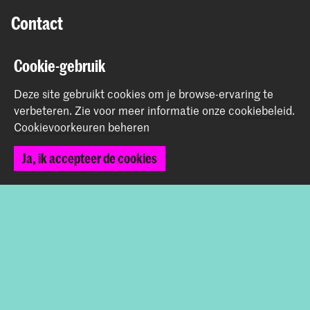
Contact
Prinsessegracht 4
Cookie-gebruik
2514 AN Den Haag
+31 (0) 70 315 47 77
Deze site gebruikt cookies om je browse-ervaring te
communication@kabk.nl
verbeteren.
Zie voor meer informatie onze
cookiebeleid
.
Cookievoorkeuren beheren
Graduation Show 2026
Start je aanmelding hier
Ja, ik accepteer de cookies
Werken bij de KABK
Contactinfo
Volg ons
Blijf op de hoogte