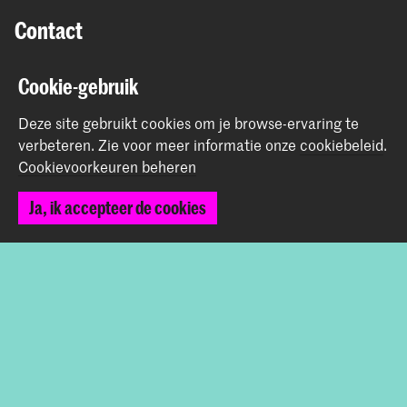
Contact
Prinsessegracht 4
Cookie-gebruik
2514 AN Den Haag
+31 (0) 70 315 47 77
Deze site gebruikt cookies om je browse-ervaring te
communication@kabk.nl
verbeteren.
Zie voor meer informatie onze
cookiebeleid
.
Cookievoorkeuren beheren
Graduation Show 2026
Start je aanmelding hier
Ja, ik accepteer de cookies
Werken bij de KABK
Contactinfo
Volg ons
Blijf op de hoogte