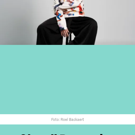
Foto: Roel Backaert