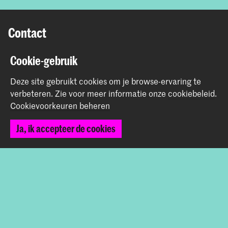
Contact
Prinsessegracht 4
Cookie-gebruik
2514 AN Den Haag
Deze site gebruikt cookies om je browse-ervaring te
+31 (0) 70 315 47 77
verbeteren.
Zie voor meer informatie onze
cookiebeleid
.
communication@kabk.nl
Cookievoorkeuren beheren
Graduation Show 2026
Ja, ik accepteer de cookies
Start je aanmelding hier
Werken bij de KABK
Contactinfo
Volg ons
Blijf op de hoogte