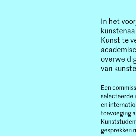
In het voo
kunstenaa
Kunst te v
academisch
overweldig
van kunste
Een commissi
selecteerde 
en internatio
toevoeging 
Kunststudent
gesprekken m