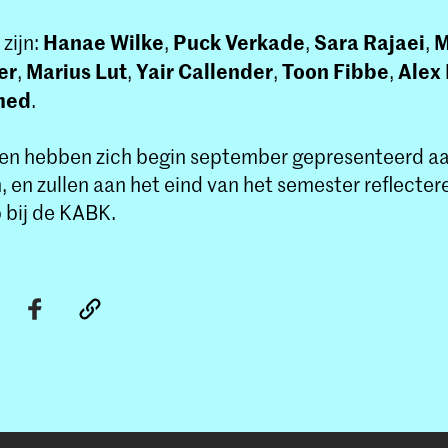
Hanae Wilke
Puck Verkade
Sara Rajaei
M
zijn:
,
,
,
er
Marius Lut
Yair Callender
Toon Fibbe
Alex 
,
,
,
,
med
.
en hebben zich begin september gepresenteerd a
, en zullen aan het eind van het semester reflecter
bij de KABK.