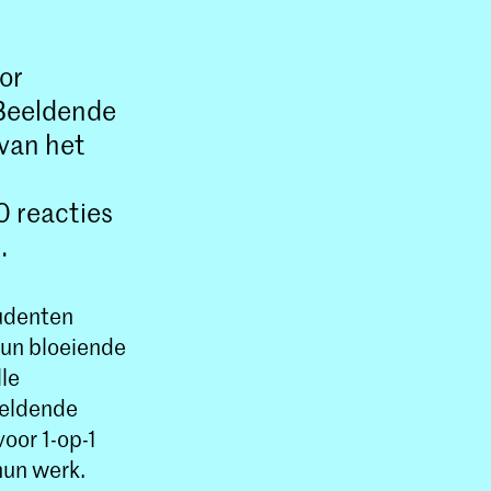
or
 Beeldende
van het
 reacties
.
tudenten
hun bloeiende
lle
eeldende
voor 1-op-1
hun werk.