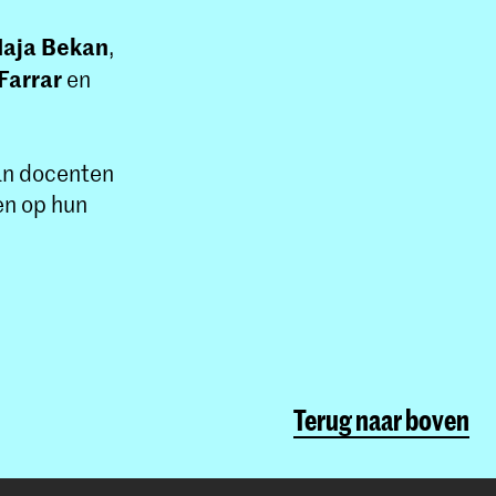
aja Bekan
,
Farrar
en
an docenten
en op hun
Terug naar boven