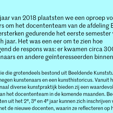
rjaar van 2018 plaatsten we een oproep vo
rs om het docententeam van de afdeling
ersterken gedurende het eerste semester 
 jaar. Het was een eer om te zien hoe
end de respons was: er kwamen circa 300
naars en andere geïnteresseerden binnen
e die grotendeels bestond uit Beeldende Kunsts
negen kunstenaars en een kunsthistoricus. Vanuit 
naal diverse kunstpraktijk bieden zij een waardevo
aan het docententeam in de komende maanden. B
e
e
e
en uit het 2
, 3
en 4
jaar kunnen zich inschrijven 
et de nieuwe docenten, waarin ze reflecteren op 