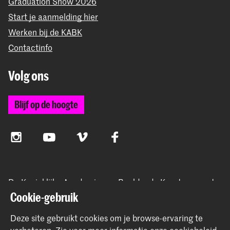
Graduation Show 2026
Start je aanmelding hier
Werken bij de KABK
Contactinfo
Volg ons
Blijf op de hoogte
Instagram
YouTube
Vimeo
Facebook
De Koninklijke Academie van Beeldende Kunsten vormt
samen met het Koninklijk Conservatorium de Hogeschool
Cookie-gebruik
der Kunsten Den Haag
Deze site gebruikt cookies om je browse-ervaring te