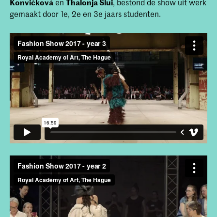
Konvičková
en
Thalonja Slui
, bestond de show uit werk
gemaakt door 1e, 2e en 3e jaars studenten.