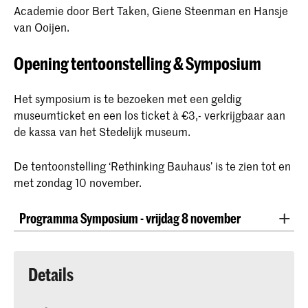
Academie door Bert Taken, Giene Steenman en Hansje
van Ooijen.
Opening tentoonstelling & Symposium
Het symposium is te bezoeken met een geldig
museumticket en een los ticket à €3,- verkrijgbaar aan
de kassa van het Stedelijk museum.
De tentoonstelling ‘Rethinking Bauhaus’ is te zien tot en
met zondag 10 november.
Programma Symposium - vrijdag 8 november
17.00 - 19.00 Tentoonstelling open voor
museumbezoekers
Details
Mogelijkheid tot bekijken van presentaties van de
studenten in de Audizaal en Studio A