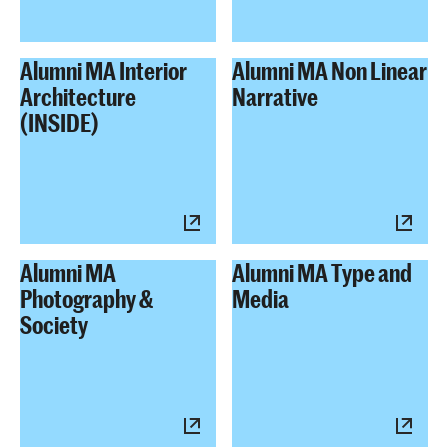
Alumni MA Interior
Alumni MA Non Linear
Architecture
Narrative
(INSIDE)
Alumni MA
Alumni MA Type and
Photography &
Media
Society