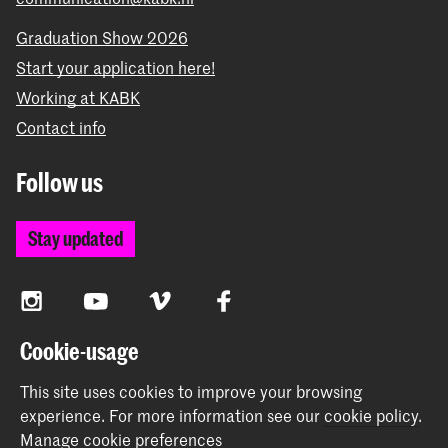
Graduation Show 2026
Start your application here!
Working at KABK
Contact info
Follow us
Stay updated
Instagram
YouTube
Vimeo
Facebook
Cookie-usage
The Royal Academy of Art and the Royal Conservatoire
This site uses cookies to improve your browsing
together form the University of the Arts The Hague
experience.
For more information see our
cookie policy
.
Manage cookie preferences