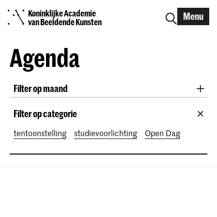
Koninklijke Academie
Menu
van Beeldende Kunsten
Agenda
Filter op maand
Alle maanden
August 2026
September 2026
Filter op categorie
October 2026
November 2026
tentoonstelling
studievoorlichting
Open Dag
December 2026
January 2027
February 2027
March 2027
April 2027
May 2027
June 2027
July 2027