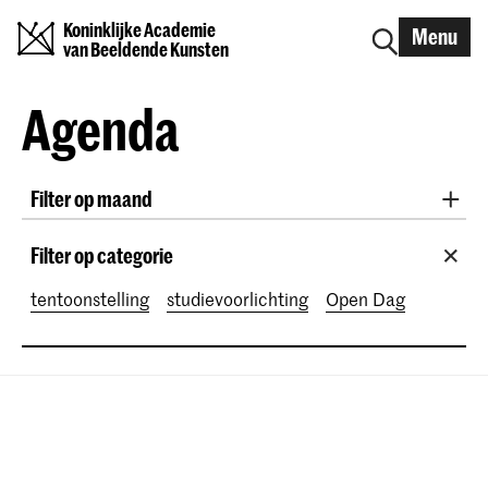
Koninklijke Academie
Menu
van Beeldende Kunsten
Agenda
Filter op maand
Alle maanden
August 2026
September 2026
Filter op categorie
October 2026
November 2026
tentoonstelling
studievoorlichting
Open Dag
December 2026
January 2027
February 2027
March 2027
April 2027
May 2027
June 2027
July 2027