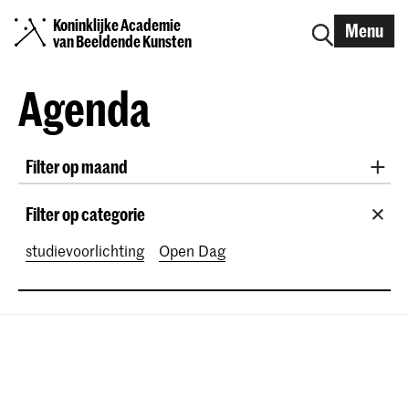
Koninklijke Academie
Menu
van Beeldende Kunsten
Agenda
Filter op maand
Alle maanden
August 2026
September 2026
Filter op categorie
October 2026
November 2026
studievoorlichting
Open Dag
December 2026
January 2027
February 2027
March 2027
April 2027
May 2027
June 2027
July 2027