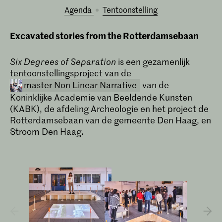
Agenda
tentoonstelling
Excavated stories from the Rotterdamsebaan
Six Degrees of Separation
is een gezamenlijk
tentoonstellingsproject van de
master Non Linear Narrative
van de
Koninklijke Academie van Beeldende Kunsten
(KABK), de afdeling Archeologie en het project de
Rotterdamsebaan van de gemeente Den Haag, en
Stroom Den Haag.
Master Non Linear Narrative
Non Linear Narrative is een twee jaar
durende masteropleiding die
journalistieke en forensische
onderzoeksmethoden combineert met