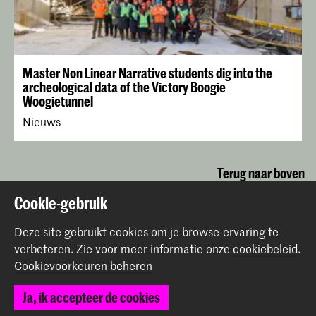
Master Non Linear Narrative students dig into the
archeological data of the Victory Boogie
Woogietunnel
Nieuws
Terug naar boven
Cookie-gebruik
Contact
Deze site gebruikt cookies om je browse-ervaring te
verbeteren.
Zie voor meer informatie onze
cookiebeleid
.
Cookievoorkeuren beheren
Prinsessegracht 4
2514 AN Den Haag
Ja, ik accepteer de cookies
+31 (0) 70 315 47 77