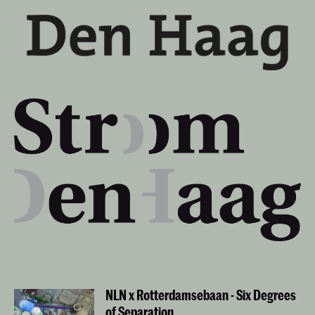
NLN x Rotterdamsebaan - Six Degrees
of Separation