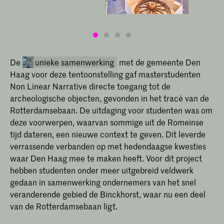
experimentele, algoritmische processen
om de vertaalslag te maken naar
beeldende kunst.
De
unieke samenwerking
met de gemeente Den
Haag voor deze tentoonstelling gaf masterstudenten
Non Linear Narrative directe toegang tot de
archeologische objecten, gevonden in het tracé van de
Rotterdamsebaan. De uitdaging voor studenten was om
deze voorwerpen, waarvan sommige uit de Romeinse
tijd dateren, een nieuwe context te geven. Dit leverde
verrassende verbanden op met hedendaagse kwesties
NLN x Rotterdamsebaan - Six
waar Den Haag mee te maken heeft. Voor dit project
Degrees of Separation
hebben studenten onder meer uitgebreid veldwerk
Master Non Linear Narrative
gedaan in samenwerking ondernemers van het snel
collaborates with the Rotterdamsebaan
veranderende gebied de Binckhorst, waar nu een deel
and the Archaeology Department of
van de Rotterdamsebaan ligt.
The Hague in a project of creating
narratives that bridge across time.