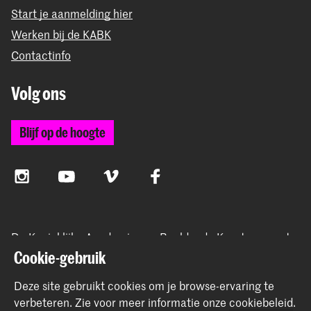
Start je aanmelding hier
Werken bij de KABK
Contactinfo
Volg ons
Blijf op de hoogte
Instagram
YouTube
Vimeo
Facebook
De Koninklijke Academie van Beeldende Kunsten vormt
samen met het Koninklijk Conservatorium de Hogeschool
Cookie-gebruik
der Kunsten Den Haag
Deze site gebruikt cookies om je browse-ervaring te
verbeteren.
Zie voor meer informatie onze
cookiebeleid
.