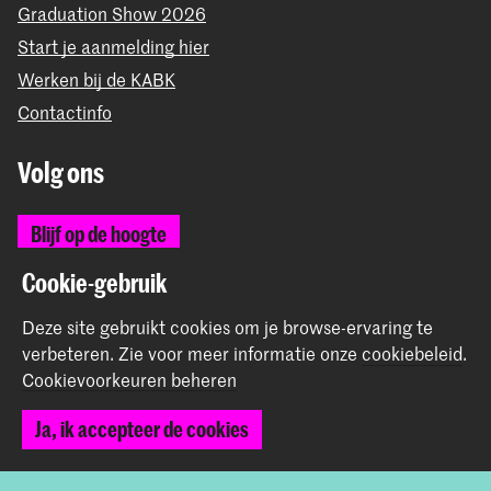
Graduation Show 2026
Start je aanmelding hier
Werken bij de KABK
Contactinfo
Volg ons
Blijf op de hoogte
Cookie-gebruik
Instagram
YouTube
Vimeo
Facebook
Deze site gebruikt cookies om je browse-ervaring te
verbeteren.
Zie voor meer informatie onze
cookiebeleid
.
Cookievoorkeuren beheren
De Koninklijke Academie van Beeldende Kunsten vormt
samen met het Koninklijk Conservatorium de Hogeschool
Ja, ik accepteer de cookies
der Kunsten Den Haag